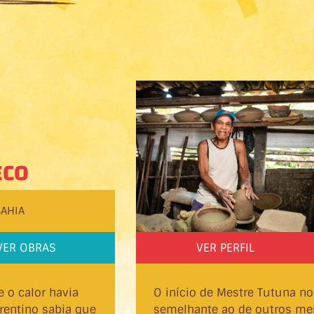
ECO
BAHIA
VER OBRAS
VER PERFIL
 o calor havia
O início de Mestre Tutuna no
erentino sabia que
semelhante ao de outros mes