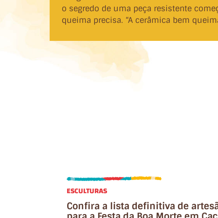
o segredo de uma peça resistente começ
queima precisa. “A cerâmica bem queimad
ESCULTURAS
Confira a lista definitiva de arte
para a Festa da Boa Morte em Cac