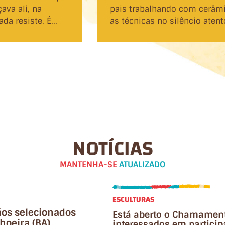
ava ali, na
pais trabalhando com cerâmi
a resiste. É...
as técnicas no silêncio atent
NOTÍCIAS
MANTENHA-SE
ATUALIZADO
ESCULTURAS
sãos selecionados
Está aberto o Chamament
hoeira (BA)
interessados em particip