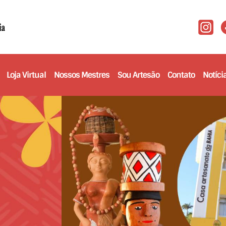
Loja Virtual
Nossos Mestres
Sou Artesão
Contato
Notíci
Feiras
Qualificação